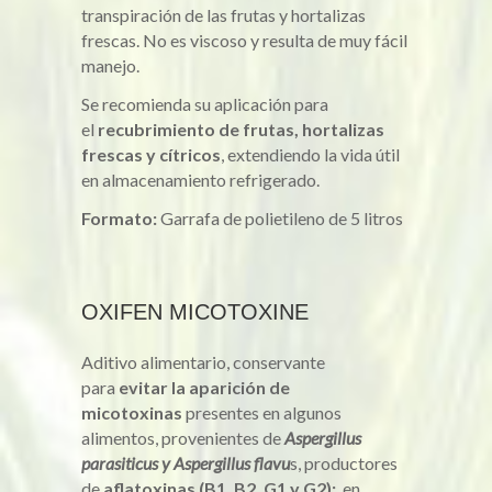
transpiración de las frutas y hortalizas
frescas. No es viscoso y resulta de muy fácil
manejo.
Se recomienda su aplicación para
el
recubrimiento de frutas, hortalizas
frescas y cítricos
, extendiendo la vida útil
en almacenamiento refrigerado.
Formato:
Garrafa de polietileno de 5 litros
OXIFEN MICOTOXINE
Aditivo alimentario, conservante
para
evitar la aparición de
micotoxinas
presentes en algunos
alimentos, provenientes de
Aspergillus
parasiticus y Aspergillus flavu
s, productores
de
aflatoxinas (B1, B2, G1 y G2);
en